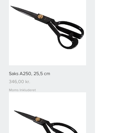
Saks A250, 25,5 cm
Pris
346,00 kr.
Moms Inkluderet