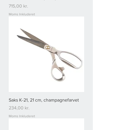
Pris
715,00 kr.
Moms Inkluderet
Saks K-21, 21 cm, champagnefarvet
Pris
234,00 kr.
Moms Inkluderet