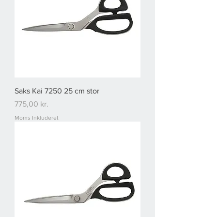
Saks Kai 7250 25 cm stor
Pris
775,00 kr.
Moms Inkluderet