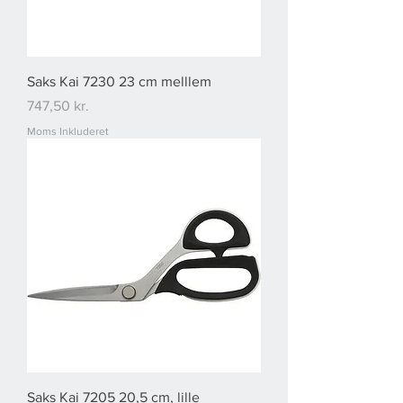
Saks Kai 7230 23 cm melllem
Pris
747,50 kr.
Moms Inkluderet
Saks Kai 7205 20,5 cm, lille