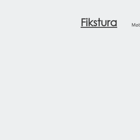
Fikstura
Møb