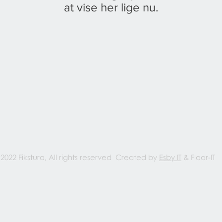
at vise her lige nu.
 2022 Fikstura, All rights reserved Created by
Esby IT
& Floor-IT