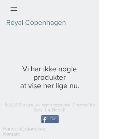
Royal Copenhagen
Vi har ikke nogle
produkter
at vise her lige nu.
© 2022 Fikstura, All rights reserved Created by
Esby IT
& Floor-IT
Del
Handelsbetingelser
Kontakt