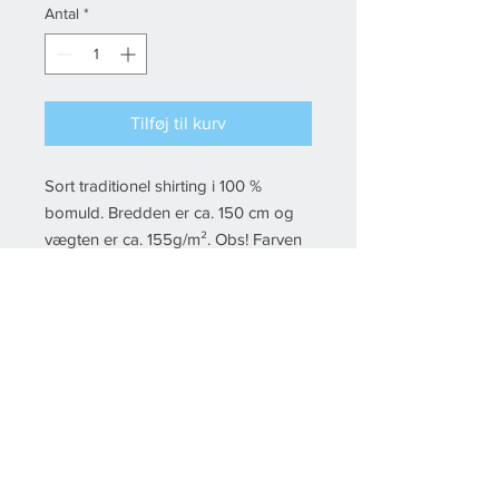
Antal
*
Måler
Tilføj til kurv
Sort traditionel shirting i 100 %
bomuld. Bredden er ca. 150 cm og
vægten er ca. 155g/m². Obs! Farven
kan variere fra levering til levering.
© 2022 Fikstura, All rights reserved Created by
Esby IT
& Floor-IT
Del
Handelsbetingelser
Kontakt