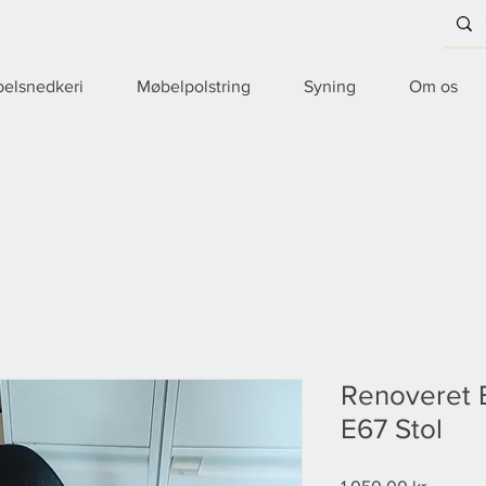
elsnedkeri
Møbelpolstring
Syning
Om os
Renoveret 
E67 Stol
Pris