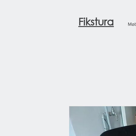
Fikstura
Møb