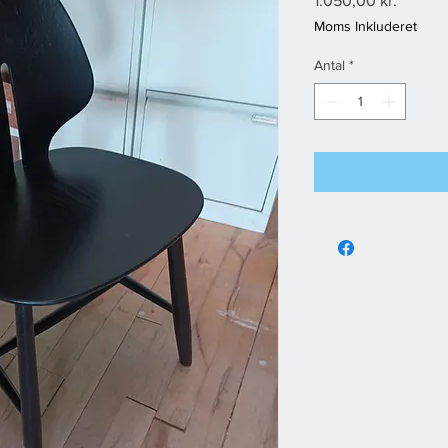
1.050,00 kr.
Moms Inkluderet
Antal
*