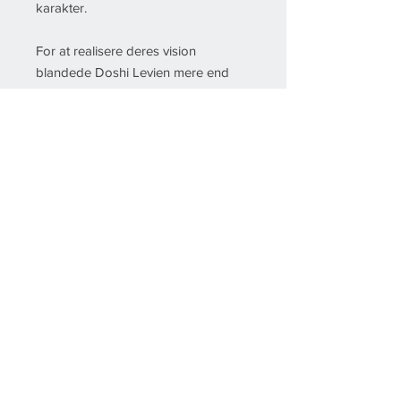
karakter.
For at realisere deres vision
blandede Doshi Levien mere end
100 gouachefarver i hånden, og
håndmalede dem derefter på prøver.
Disse blev brugt som reference i
produktionen til at farve garnet med
stor nøjagtighed – hvilket
resulterede i sofistikerede, elegante
farver, som ikke kan findes i nogen
eksisterende farvesystemer.
Se aller farverne på Kvadrats
hjemmeside
her
.
Specifikationer
Kategori: