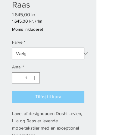
Raas
Pris
1.645,00 kr.
1.645,00 kr.
/
1m
1.645,00 kr.
Moms Inkluderet
pr.
1
Farve
*
Måler
Antal
*
Tilføj til kurv
Lavet af designduoen Doshi Levien,
Lila og Raas er levende
møbeltekstiler med en exceptionel