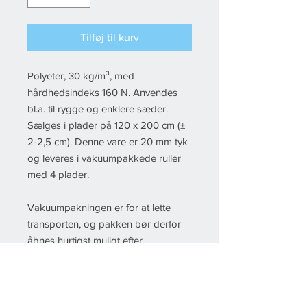
Tilføj til kurv
Polyeter, 30 kg/m³, med
hårdhedsindeks 160 N. Anvendes
bl.a. til rygge og enklere sæder.
Sælges i plader på 120 x 200 cm (±
2-2,5 cm). Denne vare er 20 mm tyk
og leveres i vakuumpakkede ruller
med 4 plader.
Vakuumpakningen er for at lette
transporten, og pakken bør derfor
åbnes hurtigst muligt efter
modtagelsen, så skummet får
mulighed for at rette sig ud inden
brug.