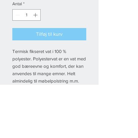
Antal
*
Måler
Tilføj til kurv
Termisk fikseret vat i 100 %
polyester. Polyestervat er en vat med
god bæreevne og komfort, der kan
anvendes til mange emner. Helt
almindelig til møbelpolstring m.m.
Denne variant vejer 100 g/m² og
bredden er 150 cm.
© 2022 Fikstura, All rights reserved Created by
Esby IT
& Floor-IT