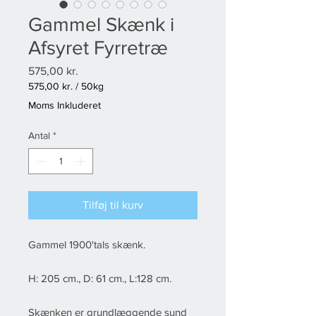
Gammel Skænk i
Afsyret Fyrretræ
Pris
575,00 kr.
575,00 kr.
/
50kg
575,00 kr.
Moms Inkluderet
pr.
50
Antal
*
Kg
Tilføj til kurv
Gammel 1900'tals skænk.
H: 205 cm., D: 61 cm., L:128 cm.
Skænken er grundlæggende sund