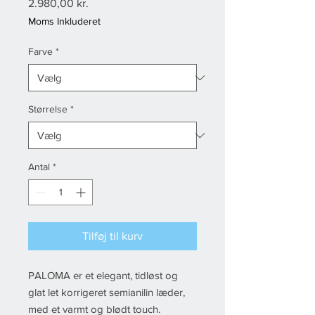
Pris
2.980,00 kr.
Moms Inkluderet
Farve
*
Størrelse
*
Antal
*
Tilføj til kurv
PALOMA er et elegant, tidløst og
glat let korrigeret semianilin læder,
med et varmt og blødt touch.