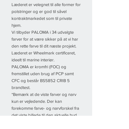
Læderet er velegnet til alle former for
polstringer og er god til såvel
kontraktmarkedet som til private
hjem.
Vi tilbyder PALOMA i 34 udvalgte
farver for at være sikker på at vi har
den rette farve til dit næste projekt.
Læderet er Wheelmark certificeret,
ideelt til marine interiør.
PALOMA er kromfri (FOC) og
fremstillet uden brug af PCP samt
CFC og består BS5852 CRIB 5
brandtest.
*Bemærk at de viste farver og narv
kun er vejledende. Der kan
forekomme farve- og narvforskel fra
det viste billede til den aktuelle hud,
da skærme desværre sjældent viser
den rette farve.