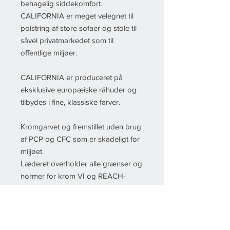
behagelig siddekomfort.
CALIFORNIA er meget velegnet til
polstring af store sofaer og stole til
såvel privatmarkedet som til
offentlige miljøer.
CALIFORNIA er produceret på
eksklusive europæiske råhuder og
tilbydes i fine, klassiske farver.
Kromgarvet og fremstillet uden brug
af PCP og CFC som er skadeligt for
miljøet.
Læderet overholder alle grænser og
normer for krom VI og REACH-
erklæringen.
Gennemsnitsstørrelse pr. hele hud:
5,0 m2 og pr. halve hud 2,5 m2
Bemærk at de viste farver og narv