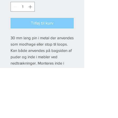
Tilføj til kurv
30 mm lang pin i metal der anvendes
som modhage eller stop til loops.
Kan både anvendes på bagsiden af
puder og inde i møbler ved
nedtrækninger. Monteres inde i
møblet med specialnål.
10 Stk.
© 2022 Fikstura, All rights reserved Created by
Esby IT
& Floor-IT
Del