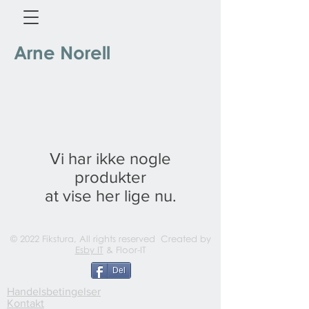
Arne Norell
Vi har ikke nogle
produkter
at vise her lige nu.
© 2022 Fikstura, All rights reserved Created by
Esby IT
& Floor-IT
Del
Handelsbetingelser
Kontakt