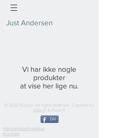
Just Andersen
Vi har ikke nogle
produkter
at vise her lige nu.
© 2022 Fikstura, All rights reserved Created by
Esby IT
& Floor-IT
Del
Handelsbetingelser
Kontakt