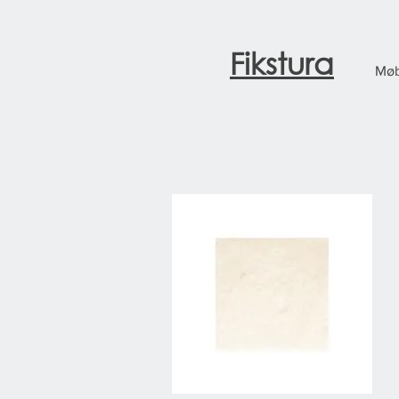
Fikstura
Møb