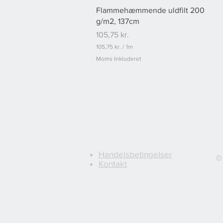
Hurtigvisning
Flammehæmmende uldfilt 200
g/m2, 137cm
Pris
105,75 kr.
105,75 kr.
/
1m
1
Moms Inkluderet
0
5
,
7
5
k
r
.
p
r
.
Handelsbetingelser
©
1
Kontakt
m
e
t
e
r