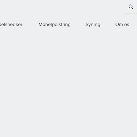
elsnedkeri
Møbelpolstring
Syning
Om os