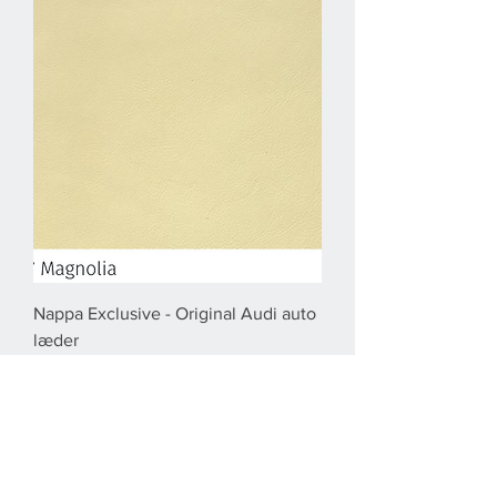
Nappa Exclusive - Original Audi auto
læder
Pris
2.722,00 kr.
Moms Inkluderet