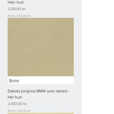
Halv hud
Pris
1.218,00 kr.
Moms Inkluderet
Dakota (original BMW auto læder) -
Hel hud
Pris
2.437,00 kr.
Moms Inkluderet