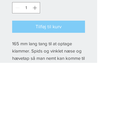
Tilføj til kurv
165 mm lang tang til at optage
klammer. Spids og vinklet næse og
hævetap så man nemt kan komme til
klammerne, og få dem op.
© 2022 Fikstura, All rights reserved Created by
Esby IT
& Floor-IT
Del
Handelsbetingelser
Kontakt