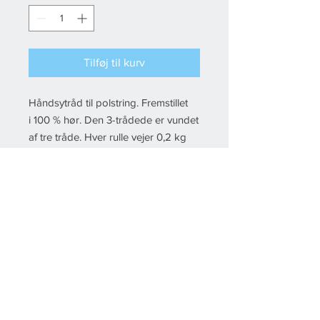
Tilføj til kurv
Håndsytråd til polstring. Fremstillet
i 100 % hør. Den 3-trådede er vundet
af tre tråde. Hver rulle vejer 0,2 kg
og indeholder cirka 250 meter.
© 2022 Fikstura, All rights reserved Created by
Esby IT
& Floor-IT
Del
Handelsbetingelser
Kontakt