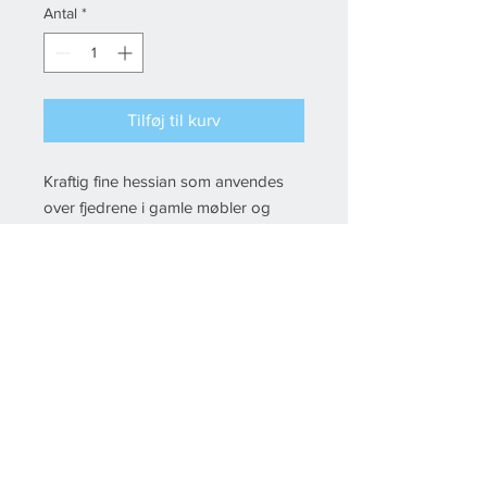
Antal
*
Måler
Tilføj til kurv
Kraftig fine hessian som anvendes
over fjedrene i gamle møbler og
lignende.
© 2022 Fikstura, All rights reserved Created by
Esby IT
& Floor-IT
Del
Handelsbetingelser
Kontakt