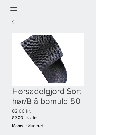
Hørsadelgjord Sort
hør/Blå bomuld 50
Pris
82,00 kr.
82,00 kr.
/
1m
82,00 kr.
Moms Inkluderet
pr.
1