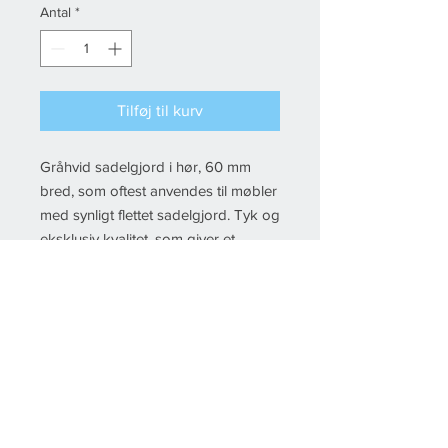
Antal
*
Måler
Tilføj til kurv
Gråhvid sadelgjord i hør, 60 mm
bred, som oftest anvendes til møbler
med synligt flettet sadelgjord. Tyk og
eksklusiv kvalitet, som giver et
luksuriøst indtryk.
© 2022 Fikstura, All rights reserved Created by
Esby IT
& Floor-IT
Del
Handelsbetingelser