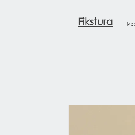
Fikstura
Møb